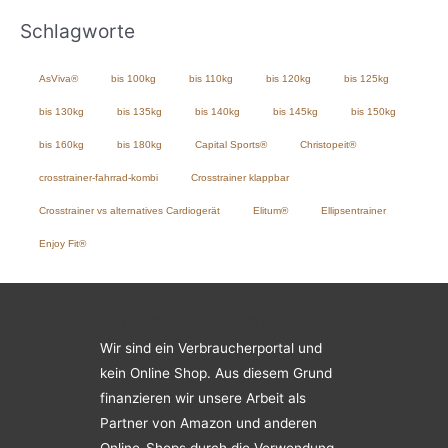
Schlagworte
AsViva®
bis 100kg
bis 110kg
bis 120kg
bis 125kg
bis 130kg
bis 135kg
bis 140kg
bis 145kg
bis 150kg
bis 160kg
bis 180kg
Capital Sports®
Christopeit®
crosstrainer-fahrrad-kombi
Crosstrainer klappbar
Crosstrainer vs alternatives Cardiogerät
Elitum®
Ellipsentrainer
Enjoy Fit®
Affiliate-Information
Wir sind ein Verbraucherportal und
kein Online Shop. Aus diesem Grund
finanzieren wir unsere Arbeit als
Partner von Amazon und anderen
Online-Shops durch die Verwendung