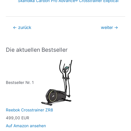
Skandika Carbon Pro Advance® Crosstrainer Elliptical
Beitragsnavigation
←
zurück
weiter
→
Die aktuellen Bestseller
Bestseller Nr. 1
Reebok Crosstrainer ZR8
499,00 EUR
Auf Amazon ansehen