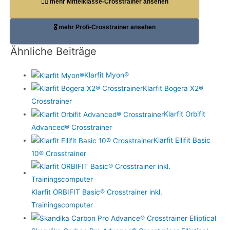
🏋️‍♀️ mehr Mittelklasse-Crosstrainer ansehen
🎖️ mehr Profi-Crosstrainer ansehen
Ähnliche Beiträge
Klarfit Myon®
Klarfit Bogera X2®
Crosstrainer
Klarfit Orbifit
Advanced® Crosstrainer
Klarfit Ellifit Basic
10® Crosstrainer
Klarfit ORBIFIT Basic® Crosstrainer inkl.
Trainingscomputer