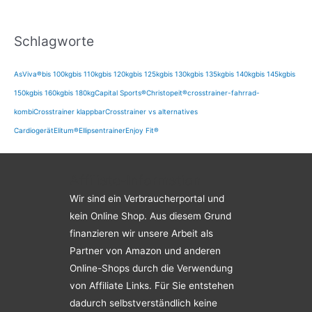
Schlagworte
AsViva®
bis 100kg
bis 110kg
bis 120kg
bis 125kg
bis 130kg
bis 135kg
bis 140kg
bis 145kg
bis
150kg
bis 160kg
bis 180kg
Capital Sports®
Christopeit®
crosstrainer-fahrrad-
kombi
Crosstrainer klappbar
Crosstrainer vs alternatives
Cardiogerät
Elitum®
Ellipsentrainer
Enjoy Fit®
Affiliate-Information
Wir sind ein Verbraucherportal und
kein Online Shop. Aus diesem Grund
finanzieren wir unsere Arbeit als
Partner von Amazon und anderen
Online-Shops durch die Verwendung
von Affiliate Links. Für Sie entstehen
dadurch selbstverständlich keine