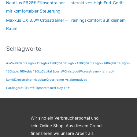
Nautilus E628® Ellipsentrainer – interaktives High End-Gerät
mit komfortabler Steuerung
Maxxus CX 3.0® Crosstrainer – Trainingskomfort auf kleinem
Raum
Schlagworte
AsViva®
bis 100kg
bis 110kg
bis 120kg
bis 125kg
bis 130kg
bis 135kg
bis 140kg
bis 145kg
bis
150kg
bis 160kg
bis 180kg
Capital Sports®
Christopeit®
crosstrainer-fahrrad-
kombi
Crosstrainer klappbar
Crosstrainer vs alternatives
Cardiogerät
Elitum®
Ellipsentrainer
Enjoy Fit®
Affiliate-Information
Wir sind ein Verbraucherportal und
kein Online Shop. Aus diesem Grund
finanzieren wir unsere Arbeit als