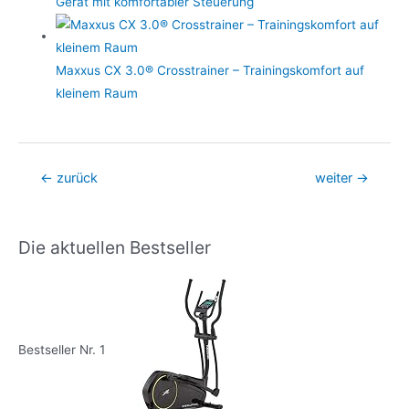
Gerät mit komfortabler Steuerung
Maxxus CX 3.0® Crosstrainer – Trainingskomfort auf
kleinem Raum
Beitragsnavigation
←
zurück
weiter
→
Die aktuellen Bestseller
Bestseller Nr. 1