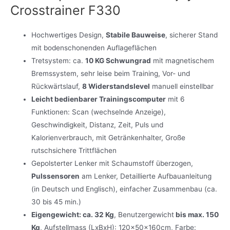
Crosstrainer F330
Hochwertiges Design,
Stabile Bauweise
, sicherer Stand
mit bodenschonenden Auflageflächen
Tretsystem: ca.
10 KG Schwungrad
mit magnetischem
Bremssystem, sehr leise beim Training, Vor- und
Rückwärtslauf,
8 Widerstandslevel
manuell einstellbar
Leicht bedienbarer Trainingscomputer
mit 6
Funktionen: Scan (wechselnde Anzeige),
Geschwindigkeit, Distanz, Zeit, Puls und
Kalorienverbrauch, mit Getränkenhalter, Große
rutschsichere Trittflächen
Gepolsterter Lenker mit Schaumstoff überzogen,
Pulssensoren
am Lenker, Detaillierte Aufbauanleitung
(in Deutsch und Englisch), einfacher Zusammenbau (ca.
30 bis 45 min.)
Eigengewicht: ca. 32 Kg
, Benutzergewicht
bis max. 150
Kg
, Aufstellmass (LxBxH): 120x50x160cm, Farbe: