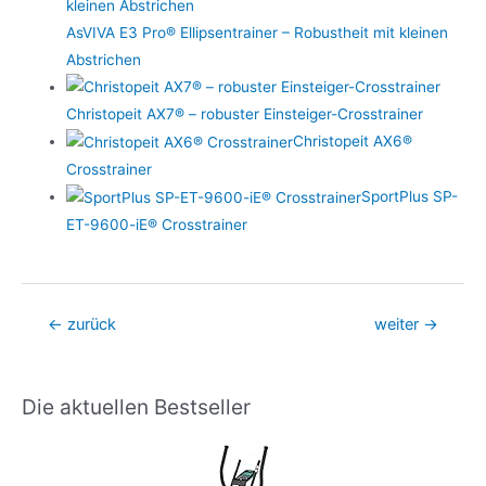
AsVIVA E3 Pro® Ellipsentrainer – Robustheit mit kleinen
Abstrichen
Christopeit AX7® – robuster Einsteiger-Crosstrainer
Christopeit AX6®
Crosstrainer
SportPlus SP-
ET-9600-iE® Crosstrainer
Beitragsnavigation
←
zurück
weiter
→
Die aktuellen Bestseller