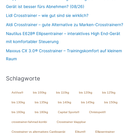
Gerät ist besser fürs Abnehmen? (08/26)
Lidl Crosstrainer – wie gut sind sie wirklich?
Aldi Crosstrainer – gute Alternative zu Marken-Crosstrainern?
Nautilus E628® Ellipsentrainer – interaktives High End-Gerät
mit komfortabler Steuerung
Maxxus CX 3.0® Crosstrainer – Trainingskomfort auf kleinem
Raum
Schlagworte
AsViva®
bis 100kg
bis 110kg
bis 120kg
bis 125kg
bis 130kg
bis 135kg
bis 140kg
bis 145kg
bis 150kg
bis 160kg
bis 180kg
Capital Sports®
Christopeit®
crosstrainer-fahrrad-kombi
Crosstrainer klappbar
Crosstrainer vs alternatives Cardiogerät
Elitum®
Ellipsentrainer