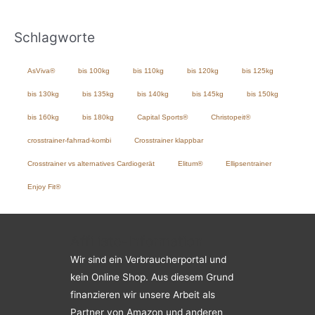
Schlagworte
AsViva®
bis 100kg
bis 110kg
bis 120kg
bis 125kg
bis 130kg
bis 135kg
bis 140kg
bis 145kg
bis 150kg
bis 160kg
bis 180kg
Capital Sports®
Christopeit®
crosstrainer-fahrrad-kombi
Crosstrainer klappbar
Crosstrainer vs alternatives Cardiogerät
Elitum®
Ellipsentrainer
Enjoy Fit®
Affiliate-Information
Wir sind ein Verbraucherportal und
kein Online Shop. Aus diesem Grund
finanzieren wir unsere Arbeit als
Partner von Amazon und anderen