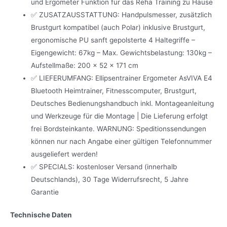
und Ergometer Funktion für das Reha Training zu Hause
✅ ZUSATZAUSSTATTUNG: Handpulsmesser, zusätzlich
Brustgurt kompatibel (auch Polar) inklusive Brustgurt,
ergonomische PU sanft gepolsterte 4 Haltegriffe –
Eigengewicht: 67kg – Max. Gewichtsbelastung: 130kg –
Aufstellmaße: 200 x 52 x 171 cm
✅ LIEFERUMFANG: Ellipsentrainer Ergometer AsVIVA E4
Bluetooth Heimtrainer, Fitnesscomputer, Brustgurt,
Deutsches Bedienungshandbuch inkl. Montageanleitung
und Werkzeuge für die Montage | Die Lieferung erfolgt
frei Bordsteinkante. WARNUNG: Speditionssendungen
können nur nach Angabe einer gültigen Telefonnummer
ausgeliefert werden!
✅ SPECIALS: kostenloser Versand (innerhalb
Deutschlands), 30 Tage Widerrufsrecht, 5 Jahre
Garantie
Technische Daten