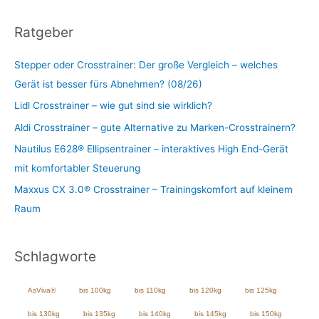
Ratgeber
Stepper oder Crosstrainer: Der große Vergleich – welches
Gerät ist besser fürs Abnehmen? (08/26)
Lidl Crosstrainer – wie gut sind sie wirklich?
Aldi Crosstrainer – gute Alternative zu Marken-Crosstrainern?
Nautilus E628® Ellipsentrainer – interaktives High End-Gerät
mit komfortabler Steuerung
Maxxus CX 3.0® Crosstrainer – Trainingskomfort auf kleinem
Raum
Schlagworte
AsViva®
bis 100kg
bis 110kg
bis 120kg
bis 125kg
bis 130kg
bis 135kg
bis 140kg
bis 145kg
bis 150kg