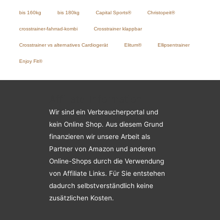
bis 160kg
bis 180kg
Capital Sports®
Christopeit®
crosstrainer-fahrrad-kombi
Crosstrainer klappbar
Crosstrainer vs alternatives Cardiogerät
Elitum®
Ellipsentrainer
Enjoy Fit®
Affiliate-Information
Wir sind ein Verbraucherportal und
kein Online Shop. Aus diesem Grund
finanzieren wir unsere Arbeit als
Partner von Amazon und anderen
Online-Shops durch die Verwendung
von Affiliate Links. Für Sie entstehen
dadurch selbstverständlich keine
zusätzlichen Kosten.